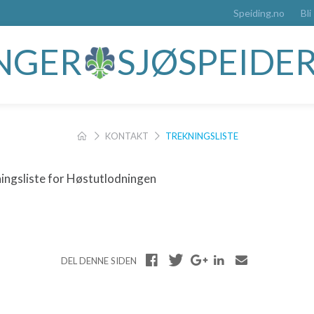
Speiding.no
Bli
ANGER
SJØSPEIDE
KONTAKT
TREKNINGSLISTE
ningsliste for Høstutlodningen
DEL DENNE SIDEN