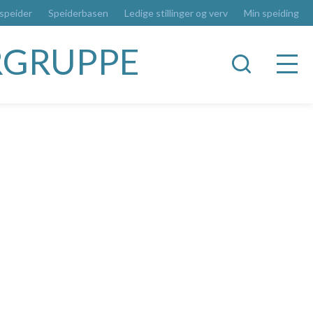
 speider
Speiderbasen
Ledige stillinger og verv
Min speiding
RGRUPPE