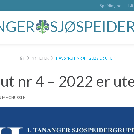
Speiding.no
Bli
ANGER
SJØSPEIDE
NYHETER
HAVSPRUT NR 4 – 2022 ER UTE !
t nr 4 – 2022 er ute
AN MAGNUSSEN