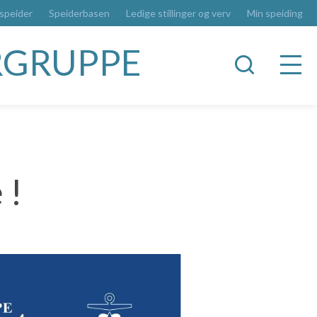
 speider
Speiderbasen
Ledige stillinger og verv
Min speiding
RGRUPPE
 !