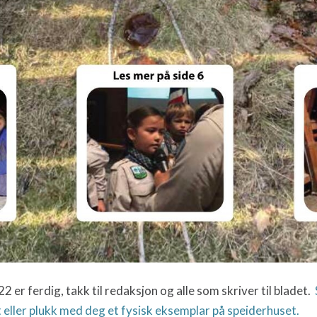
2 er ferdig, takk til redaksjon og alle som skriver til bladet.
 eller plukk med deg et fysisk eksemplar på speiderhuset.